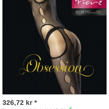
326,72 kr *
✓