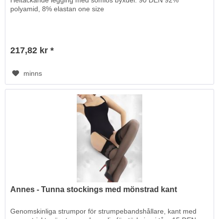
Heltäckande legging med sömlös byxdel. 90 DEN 92%
polyamid, 8% elastan one size
217,82 kr *
minns
Annes - Tunna stockings med mönstrad kant
Genomskinliga strumpor för strumpebandshållare, kant med