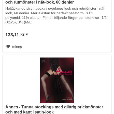
och rutmönster i nät-look, 60 denier
Heltäckande strumpbyxa i overknee-look och rutmönster i nät-
look, 60 denier. Mer elastan för perfekt passform. 89%
polyamid, 11% elastan Finns i följande färger och storlekar: 1/2
(XS/S), 3/4 (M/L)
133,11 kr *
minns
Annes - Tunna stockings med glittrig prickmönster
och med kant i satin-look