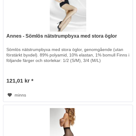
Annes - Sömlös nätstrumpbyxa med stora öglor
Sömlös nätstrumpbyxa med stora öglor, genomgående (utan
förstärkt byxdel). 89% polyamid, 10% elastan, 1% bomull Finns i
följande färger och storlekar: 1/2 (S/M), 3/4 (M/L)
121,01 kr *
minns