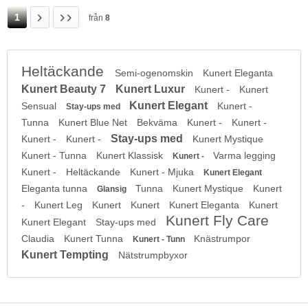
1
från
8
Heltäckande
Semi-ogenomskin
Kunert Eleganta
Kunert Beauty 7
Kunert Luxur
Kunert -
Kunert
Kunert Elegant
Sensual
Kunert -
Stay-ups med
Tunna
Kunert Blue Net
Bekväma
Kunert -
Kunert -
Stay-ups med
Kunert -
Kunert -
Kunert Mystique
Kunert - Tunna
Kunert Klassisk
Varma legging
Kunert -
Kunert -
Heltäckande
Kunert - Mjuka
Kunert Elegant
Eleganta tunna
Tunna
Kunert Mystique
Kunert
Glansig
-
Kunert Leg
Kunert
Kunert
Kunert Eleganta
Kunert
Kunert Fly Care
Kunert Elegant
Stay-ups med
Claudia
Kunert Tunna
Knästrumpor
Kunert - Tunn
Kunert Tempting
Nätstrumpbyxor