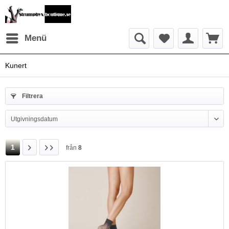
Menü
Kunert
Filtrera
1
från
8