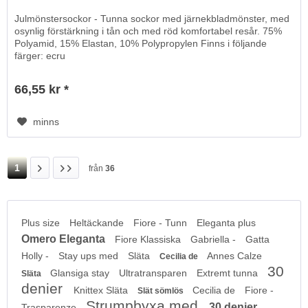
Julmönstersockor - Tunna sockor med järnekbladmönster, med
osynlig förstärkning i tån och med röd komfortabel resår. 75%
Polyamid, 15% Elastan, 10% Polypropylen Finns i följande
färger: ecru
66,55 kr *
minns
1
från
36
Plus size
Heltäckande
Fiore - Tunn
Eleganta plus
Omero Eleganta
Fiore Klassiska
Gabriella -
Gatta
Holly -
Stay ups med
Släta
Annes Calze
Cecilia de
30
Glansiga stay
Ultratransparen
Extremt tunna
Släta
denier
Knittex Släta
Cecilia de
Fiore -
Slät sömlös
Strumpbyxa med
30 denier
Trasparenze