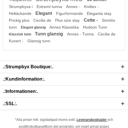
Strumpbyxa i
Extremt tunna
Annes -
Knittex -
Elegant
Heltäckande
Figurformande
Eleganta stay
Cette -
Prickig plus
Cecilia de
Plus size stay
Sömlös
tunn
Annes Klassiska
Hudson Tunn
Elegant glansig
Tunn glansig
Annes - Tunna
Cecilia de
Klassisk tunn
Kunert -
Glansig tunn
.:Strumpbyx Boutique:.
.:Kundinformation:.
.:Informationen:.
.:SSL:.
*Alla priser inkl. lagstadgad moms exkl.
Leveranskostnader
och
postförskottsavgift(om det används), om inget annat anges