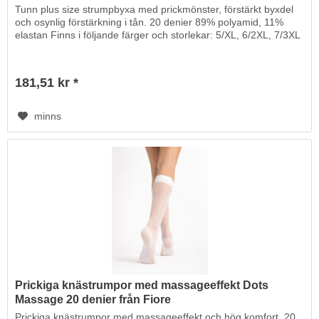
Tunn plus size strumpbyxa med prickmönster, förstärkt byxdel
och osynlig förstärkning i tån. 20 denier 89% polyamid, 11%
elastan Finns i följande färger och storlekar: 5/XL, 6/2XL, 7/3XL
181,51 kr *
minns
Prickiga knästrumpor med massageeffekt Dots
Massage 20 denier från Fiore
Prickiga knästrumpor med massageeffekt och hög komfort. 20