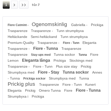
1
från
7
Ogenomskinlig
Gabriella -
Prickiga
Fiore Catmint -
Trasparenze
Trasparenze -
Tunn strumpbyxa
Heltäckande
Semi-heltäckand
Tunn strumpbyxa
Premium-Quality
Trasparenze -
Eleganta
Fiore - Tunn
Fiore - Tunna
Trasparenze -
Trasparenze
Trasparenze
Tunna sockor
Fiore
Stay-ups med
Tunna
Eleganta långa
Lemon
Prickiga
Stockings med
Trasparenze -
Fiore - Tunn
Plus size stay
Prickig
Fiore - Stay
Tunna sockor
Strumpbyxa med
Annes
- Tunna
Strumpbyxa med
Tunna
Prickiga sockor
Prickig plus
Trasparenze
Fiore - Tunn
Kunert
Fiore - Tunna
Eleganta
Prickig
Omero Tunna
Fiore
Strumpbyxa i
Prickiga