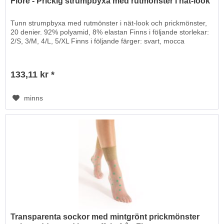
Fiore - Prickig strumpbyxa med rutmönster i nät-look
Tunn strumpbyxa med rutmönster i nät-look och prickmönster,
20 denier. 92% polyamid, 8% elastan Finns i följande storlekar:
2/S, 3/M, 4/L, 5/XL Finns i följande färger: svart, mocca
133,11 kr *
minns
Transparenta sockor med mintgrönt prickmönster