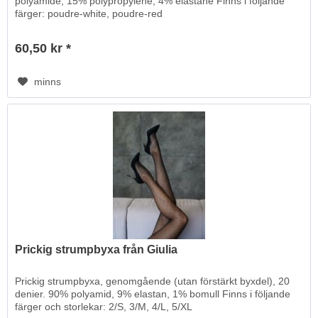
polyamide, 15% polypropylene, 4% elastane Finns i följande
färger: poudre-white, poudre-red
60,50 kr *
minns
Prickig strumpbyxa från Giulia
Prickig strumpbyxa, genomgående (utan förstärkt byxdel), 20
denier. 90% polyamid, 9% elastan, 1% bomull Finns i följande
färger och storlekar: 2/S, 3/M, 4/L, 5/XL