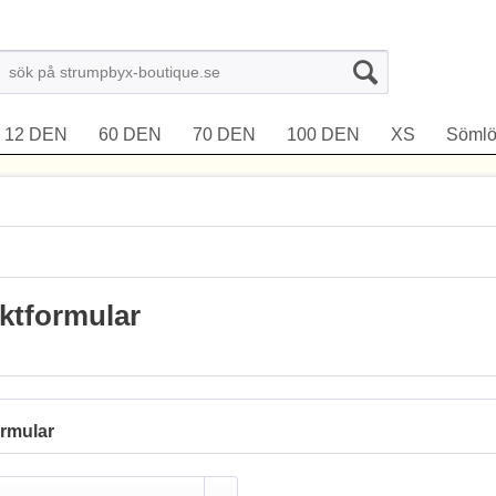
12 DEN
60 DEN
70 DEN
100 DEN
XS
Sömlö
ktformular
rmular