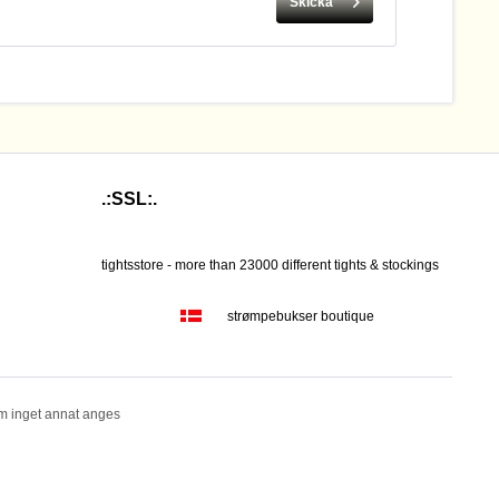
Skicka
.:SSL:.
tightsstore - more than 23000 different tights & stockings
strømpebukser boutique
om inget annat anges