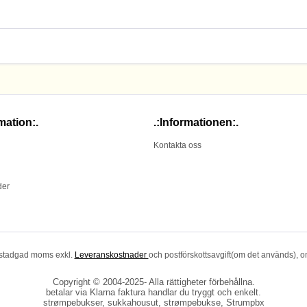
mation:.
.:Informationen:.
Kontakta oss
der
lagstadgad moms exkl.
Leveranskostnader
och postförskottsavgift(om det används), 
Copyright © 2004-2025- Alla rättigheter förbehållna.
betalar via Klarna faktura handlar du tryggt och enkelt.
strømpebukser, sukkahousut, strømpebukse, Strumpbx