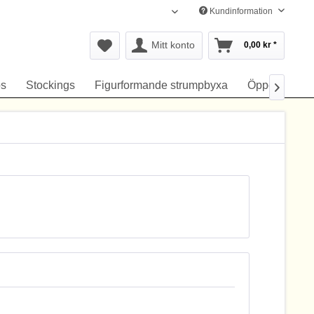
Kundinformation
Svenska
Mitt konto
0,00 kr *
s
Stockings
Figurformande strumpbyxa
Öppen gren
