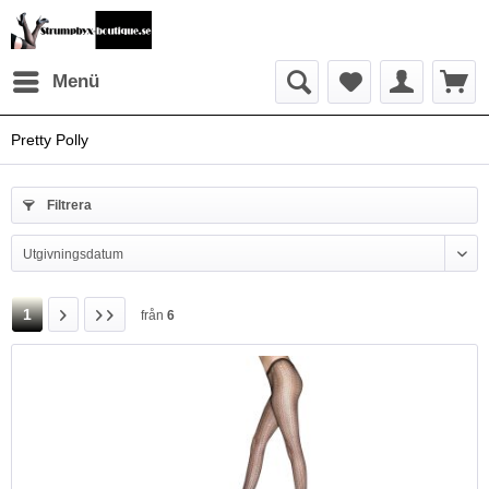
Menü
Pretty Polly
Filtrera
1
från
6