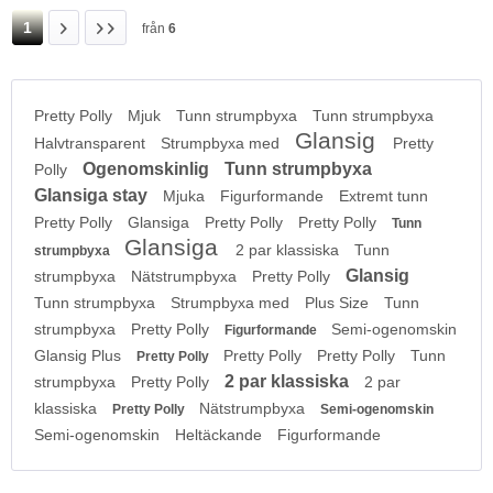
1
från
6
Pretty Polly
Mjuk
Tunn strumpbyxa
Tunn strumpbyxa
Glansig
Halvtransparent
Strumpbyxa med
Pretty
Ogenomskinlig
Tunn strumpbyxa
Polly
Glansiga stay
Mjuka
Figurformande
Extremt tunn
Pretty Polly
Glansiga
Pretty Polly
Pretty Polly
Tunn
Glansiga
2 par klassiska
Tunn
strumpbyxa
Glansig
strumpbyxa
Nätstrumpbyxa
Pretty Polly
Tunn strumpbyxa
Strumpbyxa med
Plus Size
Tunn
strumpbyxa
Pretty Polly
Semi-ogenomskin
Figurformande
Glansig Plus
Pretty Polly
Pretty Polly
Tunn
Pretty Polly
2 par klassiska
strumpbyxa
Pretty Polly
2 par
klassiska
Nätstrumpbyxa
Pretty Polly
Semi-ogenomskin
Semi-ogenomskin
Heltäckande
Figurformande