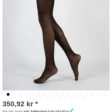
350,92 kr *
✓
Pris inkl. moms
exkl. fraktkostnad
frakt från 60 kr