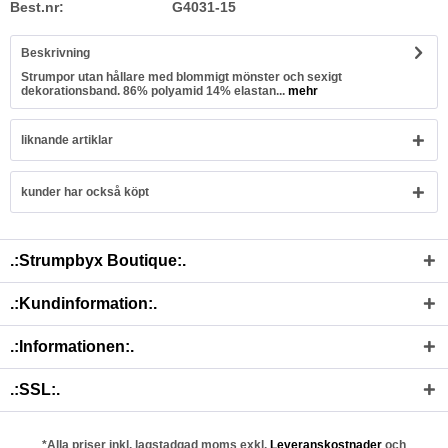
Best.nr:
G4031-15
Beskrivning
Strumpor utan hållare med blommigt mönster och sexigt
dekorationsband. 86% polyamid 14% elastan...
mehr
liknande artiklar
kunder har också köpt
.:Strumpbyx Boutique:.
.:Kundinformation:.
.:Informationen:.
.:SSL:.
*Alla priser inkl. lagstadgad moms exkl.
Leveranskostnader
och