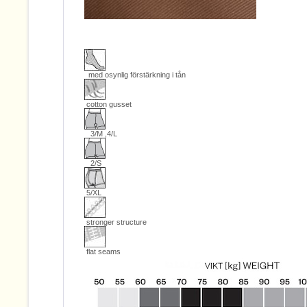
med osynlig förstärkning i tån
cotton gusset
3/M ,4/L
2/S
5/XL
stronger structure
flat seams