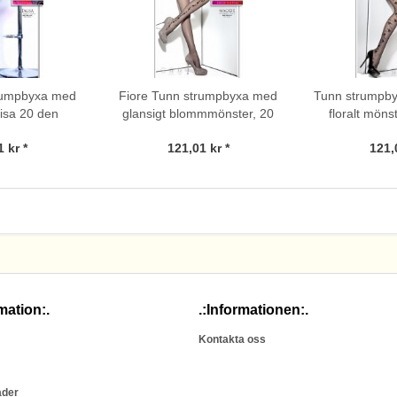
rumpbyxa med
Fiore Tunn strumpbyxa med
Tunn strumpby
isa 20 den
glansigt blommmönster, 20
floralt möns
den
Fiore
 kr *
121,01 kr *
121,
mation:.
.:Informationen:.
Kontakta oss
ader