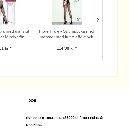
xa med glansigt
Fiore Flare - Strumpbyxa med
Tunn str
ter Mindy från
mönster med lurex-effekt och
tatueri
, 20 den
söm
hjärtmönster
01 kr *
114,96 kr *
102
frå
.:SSL:.
tightsstore - more than 23000 different tights &
stockings