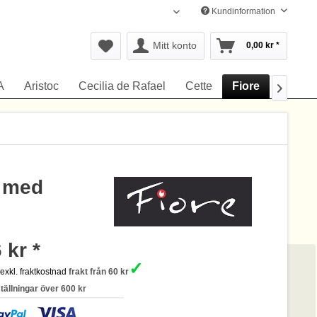
Kundinformation
Svenska
Mitt konto
0,00 kr *
A
Aristoc
Cecilia de Rafael
Cette
Fiore
Gerbe

r med
 kr *
✓
s
exkl. fraktkostnad
frakt från 60 kr
ställningar över 600 kr