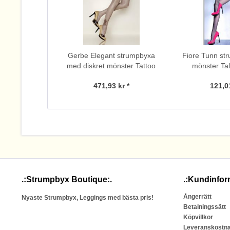
Gerbe Elegant strumpbyxa
Fiore Tunn st
med diskret mönster Tattoo
mönster Tal
471,93 kr *
121,01
.:Strumpbyx Boutique:.
.:Kundinfor
Ångerrätt
Nyaste Strumpbyx, Leggings med bästa pris!
Betalningssätt
Köpvillkor
Leveranskostn