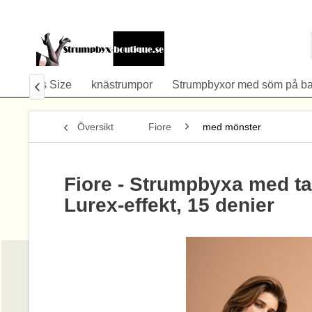
å
Plus Size
knästrumpor
Strumpbyxor med söm på b

Översikt
Fiore
med mönster
Fiore - Strumpbyxa med t
Lurex-effekt, 15 denier