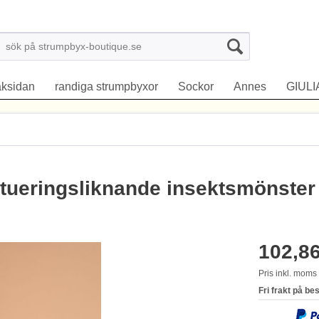
aksidan
randiga strumpbyxor
Sockor
Annes
GIULI
atueringsliknande insektsmönste
102,86
Pris inkl. mom
Fri frakt på be