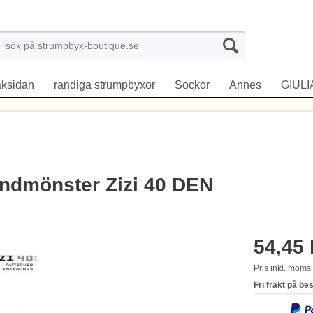
aksidan
randiga strumpbyxor
Sockor
Annes
GIULI
ndmönster Zizi 40 DEN
54,45 
Pris inkl. mom
Fri frakt på be