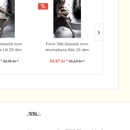
klassisk tunn
Fiore Slät klassisk tunn
Fiore Slät
 Lili 20 den
strumpbyxa Ada 15 den
strumpbyx
*
32,67 kr *
84,
42,35 kr *
41,14 kr *
.:SSL:.