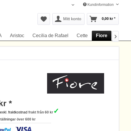
Kundinformation
Svenska
Mitt konto
0,00 kr *
A
Aristoc
Cecilia de Rafael
Cette
Fiore
Gerbe

kr *
✓
s
exkl. fraktkostnad
frakt från 60 kr
ställningar över 600 kr