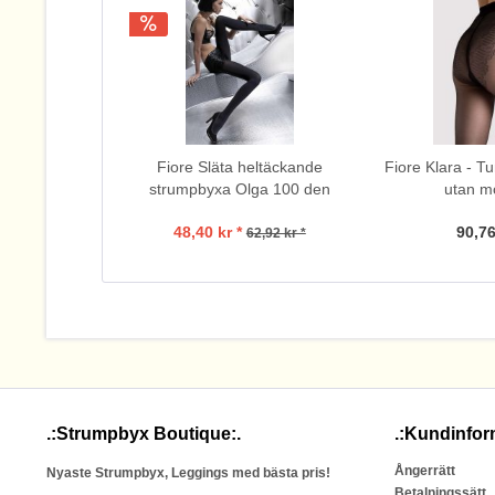
Fiore Släta heltäckande
Fiore Klara - T
strumpbyxa Olga 100 den
utan m
48,40 kr *
90,76
62,92 kr *
.:Strumpbyx Boutique:.
.:Kundinfor
Ångerrätt
Nyaste Strumpbyx, Leggings med bästa pris!
Betalningssätt