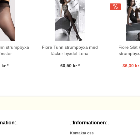
unn strumpbyxa
Fiore Tunn strumpbyxa med
Fiore Slät 
önster
läcker byxdel Lena
strumpbyxa
 kr *
60,50 kr *
36,30 kr 
mation:.
.:Informationen:.
Kontakta oss