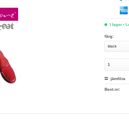
I lager • 
färg:
jämföra
Best.nr: