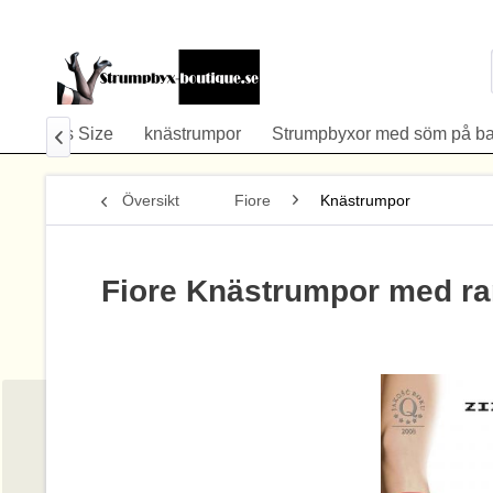
å
Plus Size
knästrumpor
Strumpbyxor med söm på b

Översikt
Fiore
Knästrumpor
Fiore Knästrumpor med ra