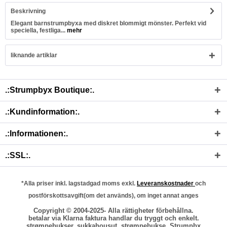
Beskrivning
Elegant barnstrumpbyxa med diskret blommigt mönster. Perfekt vid
speciella, festliga...
mehr
liknande artiklar
.:Strumpbyx Boutique:.
.:Kundinformation:.
.:Informationen:.
.:SSL:.
*Alla priser inkl. lagstadgad moms exkl.
Leveranskostnader
och
postförskottsavgift(om det används), om inget annat anges
Copyright © 2004-2025- Alla rättigheter förbehållna.
betalar via Klarna faktura handlar du tryggt och enkelt.
strømpebukser, sukkahousut, strømpebukse, Strumpbx