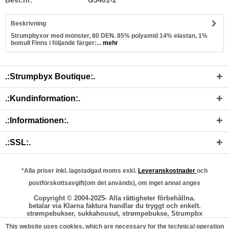
Best.nr:
G5401-2
Beskrivning
Strumpbyxor med mönster, 80 DEN. 85% polyamid 14% elastan, 1%
bomull Finns i följande färger:...
mehr
.:Strumpbyx Boutique:.
.:Kundinformation:.
.:Informationen:.
.:SSL:.
*Alla priser inkl. lagstadgad moms exkl.
Leveranskostnader
och
postförskottsavgift(om det används), om inget annat anges
Copyright © 2004-2025- Alla rättigheter förbehållna.
betalar via Klarna faktura handlar du tryggt och enkelt.
strømpebukser, sukkahousut, strømpebukse, Strumpbx
This website uses cookies, which are necessary for the technical operation