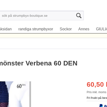
aksidan
randiga strumpbyxor
Sockor
Annes
GIULI
mönster Verbena 60 DEN
60,50 
Pris inkl. mom
Fri frakt på be