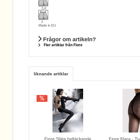
3,4
2
Made in EU
Frågor om artikeln?
Fler artiklar från Fiore
liknande artiklar
Fiore Släta heltäckande
Fiore Klara - T