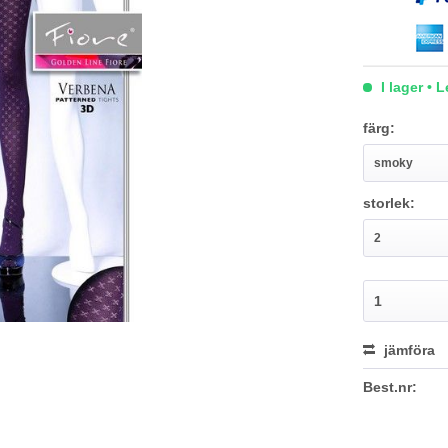
I lager • 
färg:
storlek:
jämföra
Best.nr: