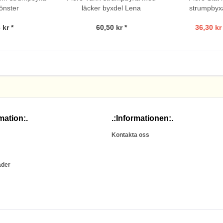
önster
läcker byxdel Lena
strumpbyxa
 kr *
60,50 kr *
36,30 kr 
mation:.
.:Informationen:.
Kontakta oss
ader