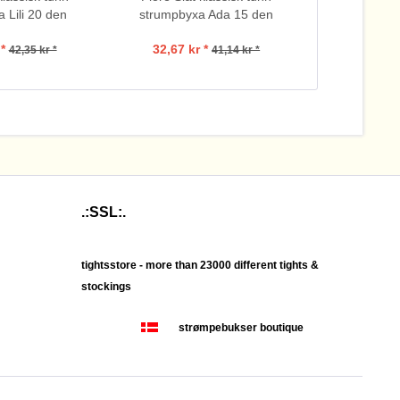
 Lili 20 den
strumpbyxa Ada 15 den
strumpbyx
*
32,67 kr *
84,
42,35 kr *
41,14 kr *
.:SSL:.
tightsstore - more than 23000 different tights &
stockings
strømpebukser boutique