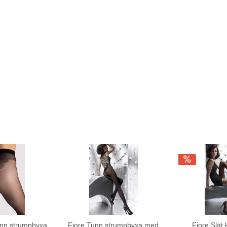
unn strumpbyxa
Fiore Tunn strumpbyxa med
Fiore Slät 