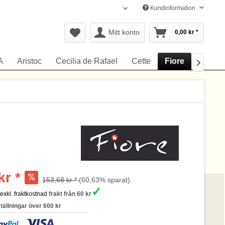
Kundinformation
Svenska
Mitt konto
0,00 kr *
A
Aristoc
Cecilia de Rafael
Cette
Fiore
Gerbe

kr *
153,68 kr *
(60,63% sparat)
✓
s
exkl. fraktkostnad
frakt från 60 kr
ställningar över 600 kr