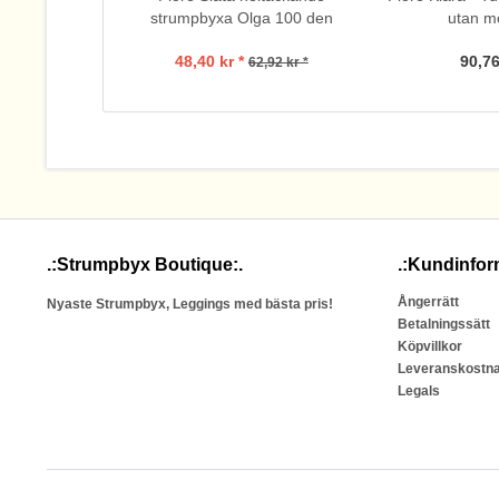
strumpbyxa Olga 100 den
utan m
48,40 kr *
90,76
62,92 kr *
.:Strumpbyx Boutique:.
.:Kundinfor
Ångerrätt
Nyaste Strumpbyx, Leggings med bästa pris!
Betalningssätt
Köpvillkor
Leveranskostn
Legals