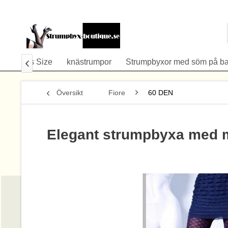
å
Plus Size
knästrumpor
Strumpbyxor med söm på b

Översikt
Fiore
60 DEN
Elegant strumpbyxa med 