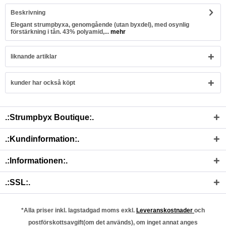
Beskrivning
Elegant strumpbyxa, genomgående (utan byxdel), med osynlig
förstärkning i tån. 43% polyamid,...
mehr
liknande artiklar
kunder har också köpt
.:Strumpbyx Boutique:.
.:Kundinformation:.
.:Informationen:.
.:SSL:.
*Alla priser inkl. lagstadgad moms exkl.
Leveranskostnader
och
postförskottsavgift(om det används), om inget annat anges