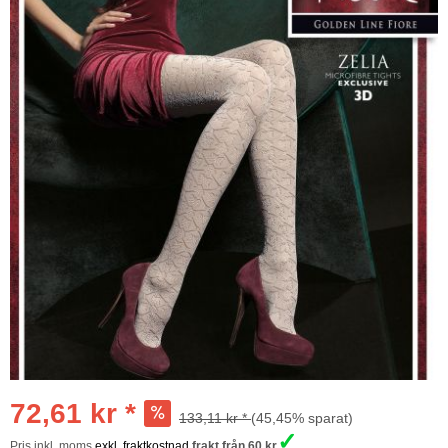
72,61 kr *
133,11 kr *
(45,45% sparat)
✓
Pris inkl. moms
exkl. fraktkostnad
frakt från 60 kr