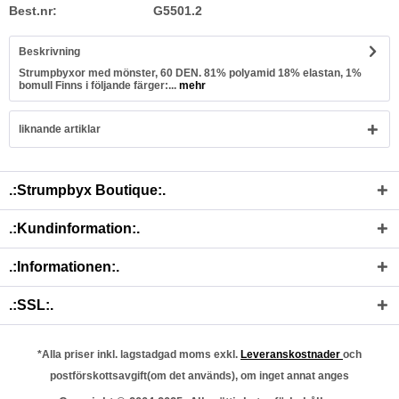
Best.nr:
G5501.2
Beskrivning
Strumpbyxor med mönster, 60 DEN. 81% polyamid 18% elastan, 1%
bomull Finns i följande färger:...
mehr
liknande artiklar
.:Strumpbyx Boutique:.
.:Kundinformation:.
.:Informationen:.
.:SSL:.
*Alla priser inkl. lagstadgad moms exkl.
Leveranskostnader
och
postförskottsavgift(om det används), om inget annat anges