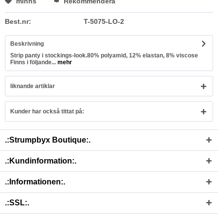
minns
Rekommendera
Best.nr:
T-5075-LO-2
Beskrivning
Strip panty i stockings-look.80% polyamid, 12% elastan, 8% viscose
Finns i följande...
mehr
liknande artiklar
Kunder har också tittat på:
.:Strumpbyx Boutique:.
.:Kundinformation:.
.:Informationen:.
.:SSL:.