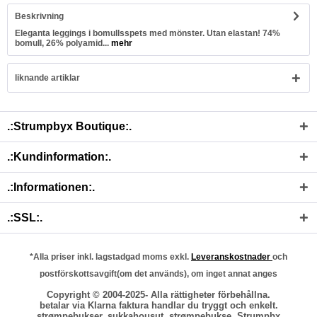
Beskrivning
Eleganta leggings i bomullsspets med mönster. Utan elastan! 74%
bomull, 26% polyamid...
mehr
liknande artiklar
.:Strumpbyx Boutique:.
.:Kundinformation:.
.:Informationen:.
.:SSL:.
*Alla priser inkl. lagstadgad moms exkl.
Leveranskostnader
och
postförskottsavgift(om det används), om inget annat anges
Copyright © 2004-2025- Alla rättigheter förbehållna.
betalar via Klarna faktura handlar du tryggt och enkelt.
strømpebukser, sukkahousut, strømpebukse, Strumpbx