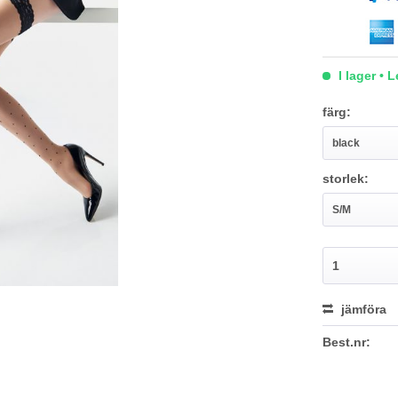
I lager • 
färg:
storlek:
jämföra
Best.nr: