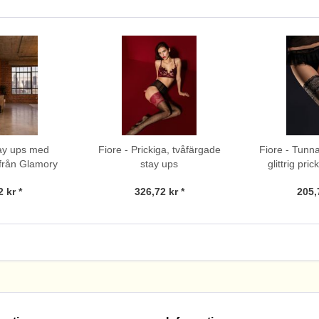
tay ups med
Fiore - Prickiga, tvåfärgade
Fiore - Tunn
från Glamory
stay ups
glittrig pr
blommig
 kr *
326,72 kr *
205,