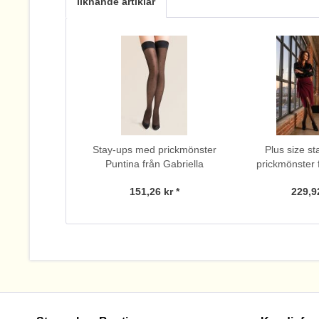
liknande artiklar
Stay-ups med prickmönster
Plus size s
Puntina från Gabriella
prickmönster 
151,26 kr *
229,92