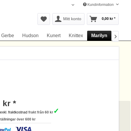
Kundinformation
Svenska
Mitt konto
0,00 kr *
Gerbe
Hudson
Kunert
Knittex
Marilyn
Omero

 kr *
✓
s
exkl. fraktkostnad
frakt från 60 kr
ställningar över 600 kr