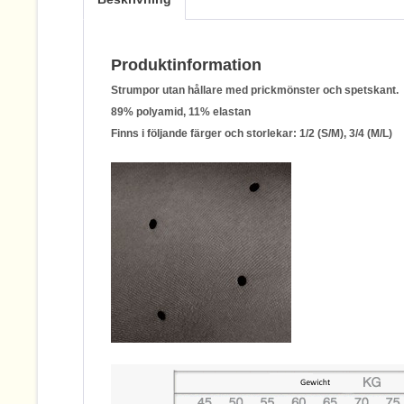
Produktinformation
Strumpor utan hållare med prickmönster och spetskant.
89% polyamid, 11% elastan
Finns i följande färger och storlekar: 1/2 (S/M), 3/4 (M/L)