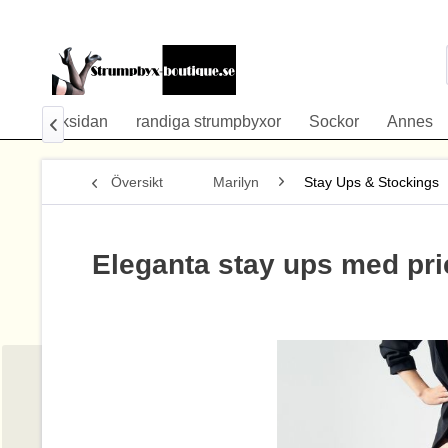
öm på baksidan
randiga strumpbyxor
Sockor
Annes

Översikt
Marilyn
Stay Ups & Stockings
Eleganta stay ups med pri