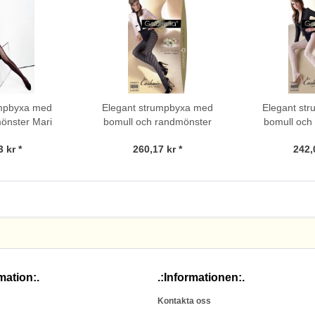
mpbyxa med
Elegant strumpbyxa med
Elegant st
mönster Mari
bomull och randmönster
bomull och
Cashmir från Gabriella, 200
Gabriell
 kr *
260,17 kr *
242,
DEN
mation:.
.:Informationen:.
Kontakta oss