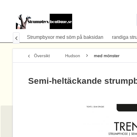
strumpor
Strumpbyxor med söm på baksidan
randiga st

Översikt
Hudson
med mönster
Semi-heltäckande strump