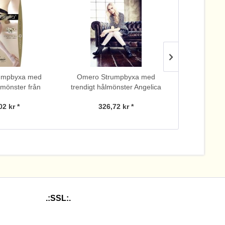
rumpbyxa med
Omero Strumpbyxa med
Omero St
 mönster från
trendigt hålmönster Angelica
trendigt hå
a, 200 DEN
02 kr *
326,72 kr *
266
.:SSL:.