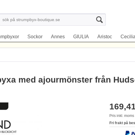
rumpbyxor
Sockor
Annes
GIULIA
Aristoc
Cecili
byxa med ajourmönster från Hud
169,41
Pris inkl. mom
Fri frakt på be