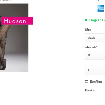
I lager • 
färg:
storlek:
jämföra
Best.nr: