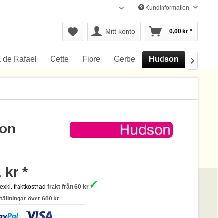
Kundinformation
Svenska
Mitt konto
0,00 kr *
a de Rafael
Cette
Fiore
Gerbe
Hudson
Kunert

son
 kr *
✓
s
exkl. fraktkostnad
frakt från 60 kr
ställningar över 600 kr