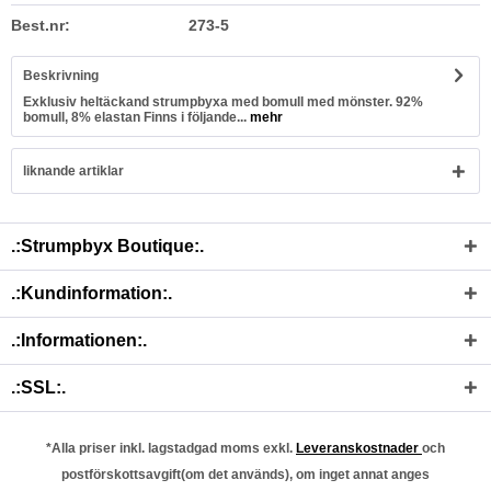
Best.nr:
273-5
Beskrivning
Exklusiv heltäckand strumpbyxa med bomull med mönster. 92%
bomull, 8% elastan Finns i följande...
mehr
liknande artiklar
.:Strumpbyx Boutique:.
.:Kundinformation:.
.:Informationen:.
.:SSL:.
*Alla priser inkl. lagstadgad moms exkl.
Leveranskostnader
och
postförskottsavgift(om det används), om inget annat anges