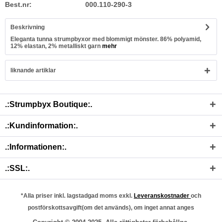
Best.nr:
000.110-290-3
Beskrivning
Eleganta tunna strumpbyxor med blommigt mönster. 86% polyamid,
12% elastan, 2% metalliskt garn
mehr
liknande artiklar
.:Strumpbyx Boutique:.
.:Kundinformation:.
.:Informationen:.
.:SSL:.
*Alla priser inkl. lagstadgad moms exkl.
Leveranskostnader
och
postförskottsavgift(om det används), om inget annat anges