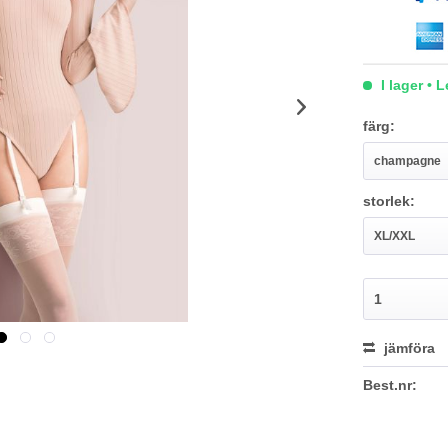
I lager • 
färg:
storlek:
jämföra
Best.nr: