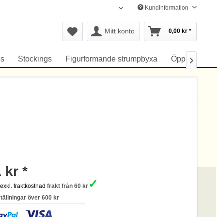
Kundinformation
Svenska
Mitt konto
0,00 kr *
s
Stockings
Figurformande strumpbyxa
Öppen gren

 kr *
✓
s
exkl. fraktkostnad
frakt från 60 kr
ställningar över 600 kr