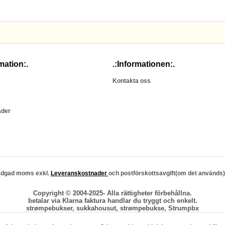
mation:.
.:Informationen:.
Kontakta oss
ader
stadgad moms exkl.
Leveranskostnader
och postförskottsavgift(om det används)
Copyright © 2004-2025- Alla rättigheter förbehållna.
betalar via Klarna faktura handlar du tryggt och enkelt.
strømpebukser, sukkahousut, strømpebukse, Strumpbx