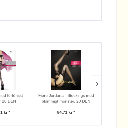
ed förföriskt
Fiore Jordana - Stockings med
Eleganta 
r 20 DEN
blommigt mönster, 20 DEN
blommigt mön
Fior
1 kr *
84,71 kr *
90,