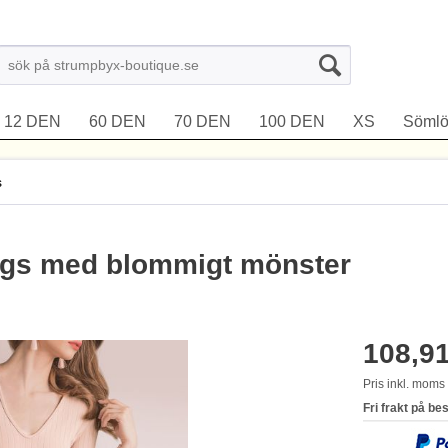
12 DEN
60 DEN
70 DEN
100 DEN
XS
Sömlö
s
ings med blommigt mönster
108,91
Pris inkl. mom
Fri frakt på be