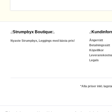
.:Strumpbyx Boutique:.
.:Kundinfor
Ångerrätt
Nyaste Strumpbyx, Leggings med bästa pris!
Betalningssätt
Köpvillkor
Leveranskostn
Legals
*Alla priser inkl. lag