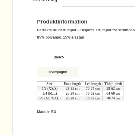
Produktinformation
Perfekta brudstrumpor - Eleganta strumpor för strumpeba
85% polyamid, 15% elastan
Size
Foot length
Leg length
Thigh girth
1/2 (XS/S)
23-25 cm
70-74 cm
58-62 cm
3/4 (M/L)
26-28 cm
78-82 cm
64-68 cm
5/6 (XL/XXL)
26-28 cm
78-82 cm
70-74 cm
Made in EU