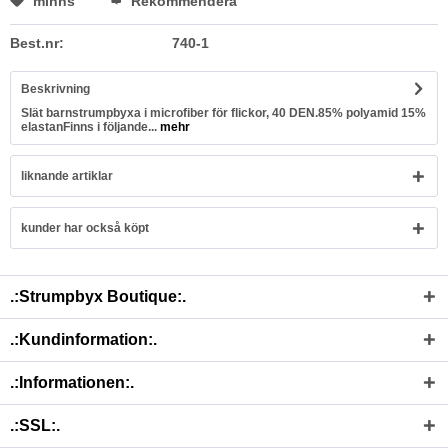
minns
Rekommendera
Best.nr:
740-1
Beskrivning
Slät barnstrumpbyxa i microfiber för flickor, 40 DEN.85% polyamid 15%
elastanFinns i följande...
mehr
liknande artiklar
kunder har också köpt
.:Strumpbyx Boutique:.
.:Kundinformation:.
.:Informationen:.
.:SSL:.