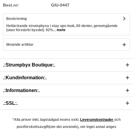
Best.nr:
GIU-0447
Beskrivning
Heltäckande strumpbyxa i stay ups-look, 60 denier, genomgående
(utan förstärkt byxdel). 92%...
mehr
liknande artiklar
.:Strumpbyx Boutique:.
.:Kundinformation:.
.:Informationen:.
.:SSL:.
*Alla priser inkl. lagstadgad moms exkl.
Leveranskostnader
och
postförskottsavgift(om det används), om inget annat anges