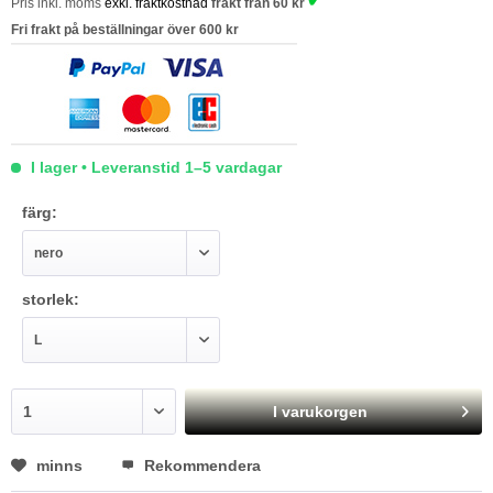
Pris inkl. moms
exkl. fraktkostnad
frakt från 60 kr
Fri frakt på beställningar över 600 kr
I lager • Leveranstid 1–5 vardagar
färg:
storlek:
I varukorgen
minns
Rekommendera