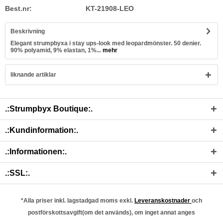
Best.nr:
KT-21908-LEO
Beskrivning
Elegant strumpbyxa i stay ups-look med leopardmönster. 50 denier.
90% polyamid, 9% elastan, 1%...
mehr
liknande artiklar
.:Strumpbyx Boutique:.
.:Kundinformation:.
.:Informationen:.
.:SSL:.
*Alla priser inkl. lagstadgad moms exkl.
Leveranskostnader
och
postförskottsavgift(om det används), om inget annat anges