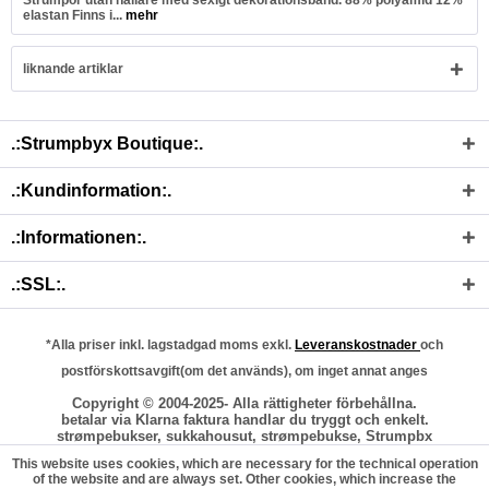
Strumpor utan hållare med sexigt dekorationsband. 88% polyamid 12%
elastan Finns i...
mehr
liknande artiklar
.:Strumpbyx Boutique:.
.:Kundinformation:.
.:Informationen:.
.:SSL:.
*Alla priser inkl. lagstadgad moms exkl.
Leveranskostnader
och
postförskottsavgift(om det används), om inget annat anges
Copyright © 2004-2025- Alla rättigheter förbehållna.
betalar via Klarna faktura handlar du tryggt och enkelt.
strømpebukser, sukkahousut, strømpebukse, Strumpbx
This website uses cookies, which are necessary for the technical operation
of the website and are always set. Other cookies, which increase the