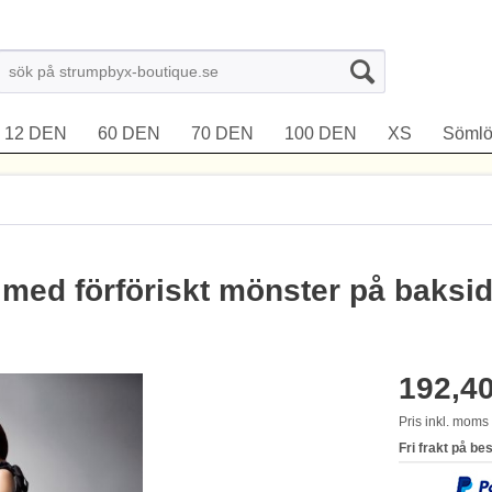
12 DEN
60 DEN
70 DEN
100 DEN
XS
Sömlö
med förföriskt mönster på baksi
192,40
Pris inkl. mom
Fri frakt på be