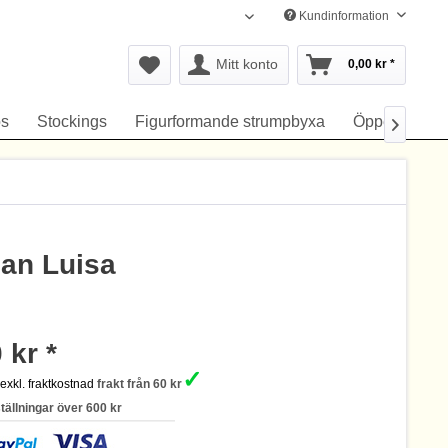
Kundinformation
Svenska
Mitt konto
0,00 kr *
s
Stockings
Figurformande strumpbyxa
Öppen gren

dan Luisa
 kr *
✓
s
exkl. fraktkostnad
frakt från 60 kr
ställningar över 600 kr