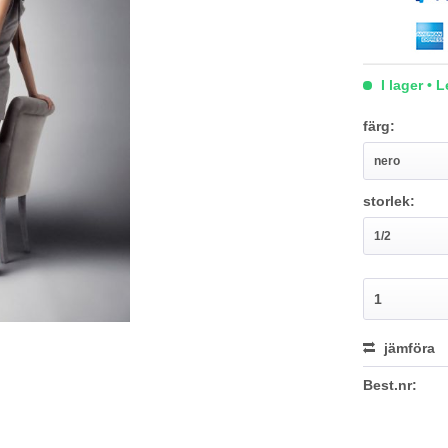
I lager • 
färg:
storlek:
jämföra
Best.nr: