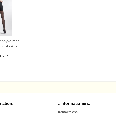
umpbyxa med
söm-look och
 Charly från
 kr *
lyn
mation:.
.:Informationen:.
Kontakta oss