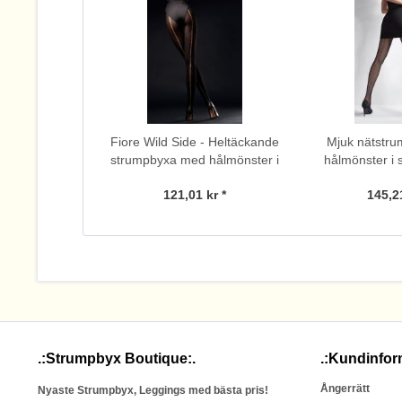
Fiore Wild Side - Heltäckande
Mjuk nätstr
strumpbyxa med hålmönster i
hålmönster i 
söm-look
sömlös byxdel
121,01 kr *
145,21
Mari
.:Strumpbyx Boutique:.
.:Kundinfor
Ångerrätt
Nyaste Strumpbyx, Leggings med bästa pris!