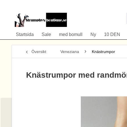
Startsida
Sale
med bomull
Ny
10 DEN
Översikt
Veneziana
Knästrumpor
Knästrumpor med randmön