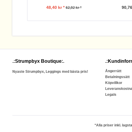
48,40 kr *
90,76
62,92 kr *
.:Strumpbyx Boutique:.
.:Kundinfor
Ångerrätt
Nyaste Strumpbyx, Leggings med bästa pris!
Betalningssätt
Köpvillkor
Leveranskostn
Legals
*Alla priser inkl. lag