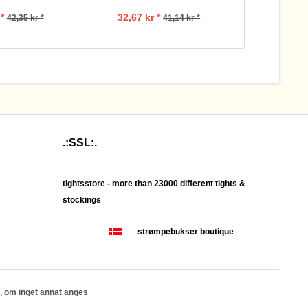
*
32,67 kr *
84,
42,35 kr *
41,14 kr *
.:SSL:.
tightsstore - more than 23000 different tights &
stockings
strømpebukser boutique
, om inget annat anges