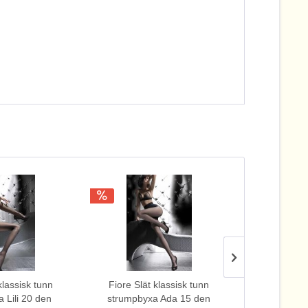
klassisk tunn
Fiore Slät klassisk tunn
Fiore Slät
 Lili 20 den
strumpbyxa Ada 15 den
strumpbyx