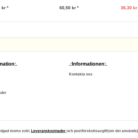
 kr *
60,50 kr *
36,30 kr 
mation:.
.:Informationen:.
Kontakta oss
ader
stadgad moms exkl.
Leveranskostnader
och postförskottsavgift(om det används)