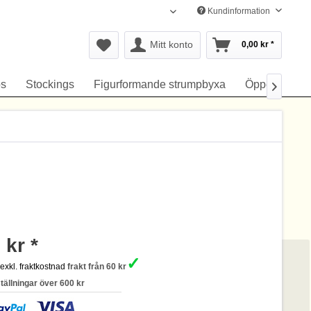
Kundinformation
Svenska
Mitt konto
0,00 kr *
s
Stockings
Figurformande strumpbyxa
Öppen gren

 kr *
✓
s
exkl. fraktkostnad
frakt från 60 kr
ställningar över 600 kr