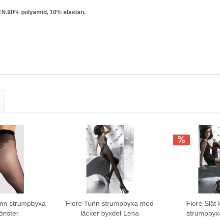
N.90% polyamid, 10% elastan.
unn strumpbyxa
Fiore Tunn strumpbyxa med
Fiore Slät 
önster
läcker byxdel Lena
strumpbyxa