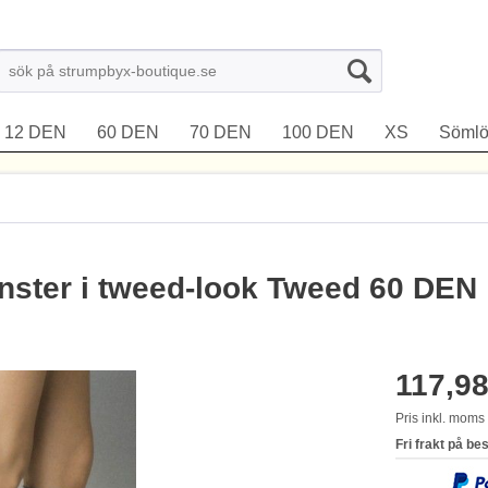
12 DEN
60 DEN
70 DEN
100 DEN
XS
Sömlö
ster i tweed-look Tweed 60 DEN
117,98
Pris inkl. mom
Fri frakt på be