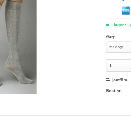
I lager • 
färg:
jämföra
Best.nr: