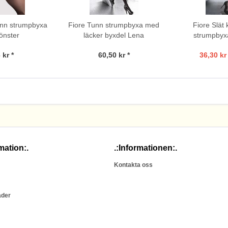
unn strumpbyxa
Fiore Tunn strumpbyxa med
Fiore Slät 
önster
läcker byxdel Lena
strumpbyxa
 kr *
60,50 kr *
36,30 kr 
mation:.
.:Informationen:.
Kontakta oss
ader