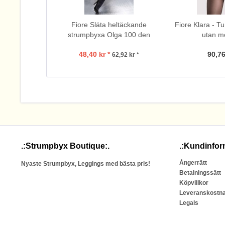
Fiore Släta heltäckande
Fiore Klara - T
strumpbyxa Olga 100 den
utan m
48,40 kr *
90,76
62,92 kr *
.:Strumpbyx Boutique:.
.:Kundinfor
Ångerrätt
Nyaste Strumpbyx, Leggings med bästa pris!
Betalningssätt
Köpvillkor
Leveranskostn
Legals