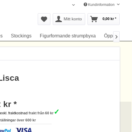
Kundinformation
Svenska
Mitt konto
0,00 kr *
s
Stockings
Figurformande strumpbyxa
Öppen gren

Lisca
 kr *
✓
s
exkl. fraktkostnad
frakt från 60 kr
ställningar över 600 kr