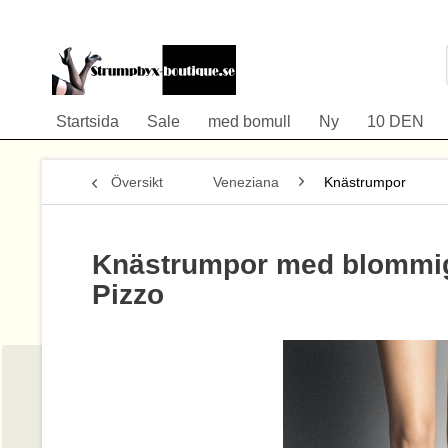
Startsida
Sale
med bomull
Ny
10 DEN
Översikt
Veneziana
Knästrumpor
Knästrumpor med blommig
Pizzo