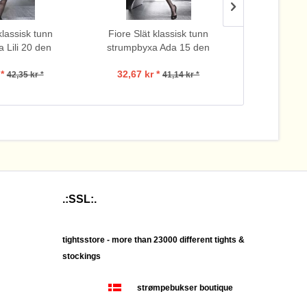
klassisk tunn
Fiore Slät klassisk tunn
Fiore Slät
 Lili 20 den
strumpbyxa Ada 15 den
strumpbyx
*
32,67 kr *
84,
42,35 kr *
41,14 kr *
.:SSL:.
tightsstore - more than 23000 different tights &
stockings
strømpebukser boutique