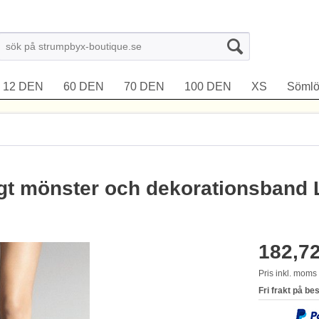
12 DEN
60 DEN
70 DEN
100 DEN
XS
Sömlö
t mönster och dekorationsband 
182,72
Pris inkl. mom
Fri frakt på be