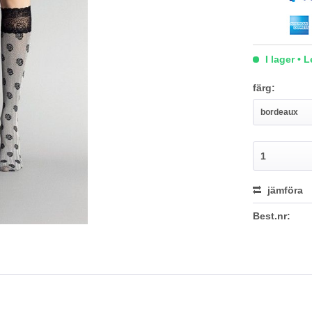
I lager • 
färg:
jämföra
Best.nr: