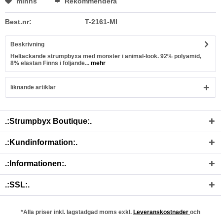
minns
Rekommendera
Best.nr:
T-2161-MI
Beskrivning
Heltäckande strumpbyxa med mönster i animal-look. 92% polyamid,
8% elastan Finns i följande...
mehr
liknande artiklar
.:Strumpbyx Boutique:.
.:Kundinformation:.
.:Informationen:.
.:SSL:.
*Alla priser inkl. lagstadgad moms exkl.
Leveranskostnader
och