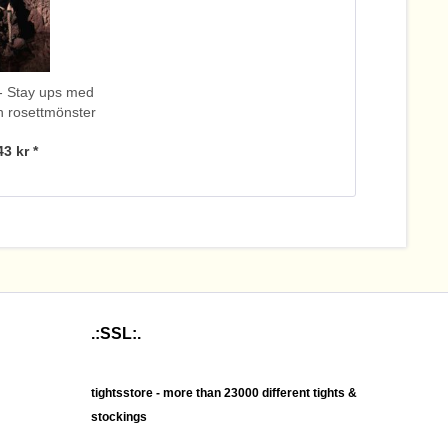
- Stay ups med
ch rosettmönster
43 kr *
.:SSL:.
tightsstore - more than 23000 different tights &
stockings