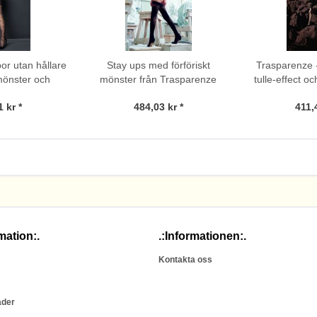
or utan hållare
Stay ups med förföriskt
Trasparenze 
mönster och
mönster från Trasparenze
tulle-effect o
rån Giulia
 kr *
484,03 kr *
411,
mation:.
.:Informationen:.
Kontakta oss
ader