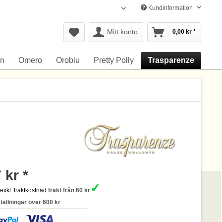
Kundinformation
Svenska
Mitt konto
0,00 kr *
yn
Omero
Oroblu
Pretty Polly
Trasparenze
 kr *
✓
s
exkl. fraktkostnad
frakt från 60 kr
ställningar över 600 kr