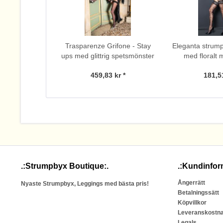
Trasparenze Grifone - Stay
Eleganta strump
ups med glittrig spetsmönster
med floralt 
spetskant f
459,83 kr *
181,51
.:Strumpbyx Boutique:.
.:Kundinfor
Ångerrätt
Nyaste Strumpbyx, Leggings med bästa pris!
Betalningssätt
Köpvillkor
Leveranskostn
Legals