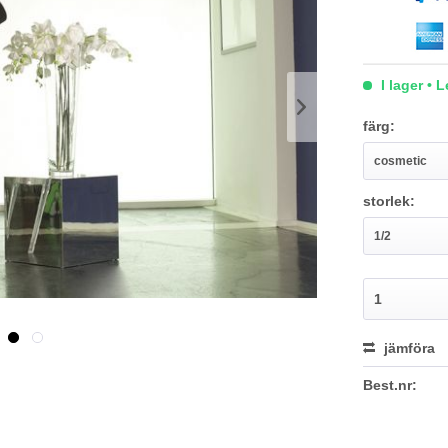
I lager • 
färg:
storlek:
jämföra
Best.nr: