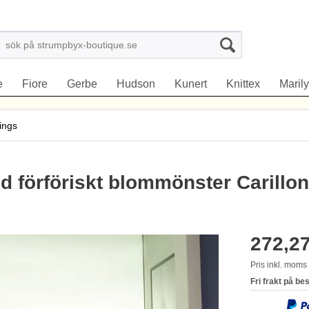
e
Fiore
Gerbe
Hudson
Kunert
Knittex
Maril
ings
d förföriskt blommönster Carillon
272,27
Pris inkl. mom
Fri frakt på be