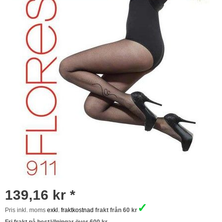
139,16 kr *
✓
Pris inkl. moms
exkl. fraktkostnad
frakt från 60 kr