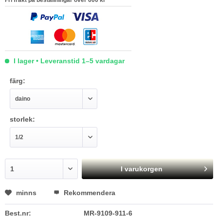
Fri frakt på beställningar över 600 kr
I lager • Leveranstid 1–5 vardagar
färg:
storlek:
I varukorgen
minns
Rekommendera
Best.nr:
MR-9109-911-6