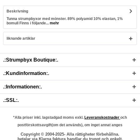
Beskrivning
Tunna strumpbyxor med mönster. 89% polyamid 10% elastan, 1%
bomull Finns i följande...
mehr
liknande artiklar
.:Strumpbyx Boutique:.
.:Kundinformation:.
.:Informationen:.
.:SSL:.
*Alla priser inkl. lagstadgad moms exkl.
Leveranskostnader
och
postförskottsavgift(om det används), om inget annat anges
Copyright © 2004-2025- Alla rättigheter förbehållna.
betalar via Klarna faktura handlar du tryggt och enkelt.