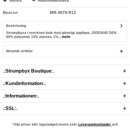
minns
Rekommendera
Best.nr:
MR-4879-R12
Beskrivning
Strumpbyxa i overknee-look med glansigt applique, 20DEN/40 DEN.
89% polyamid, 10% elastan, 1%...
mehr
liknande artiklar
.:Strumpbyx Boutique:.
.:Kundinformation:.
.:Informationen:.
.:SSL:.
*Alla priser inkl. lagstadgad moms exkl.
Leveranskostnader
och