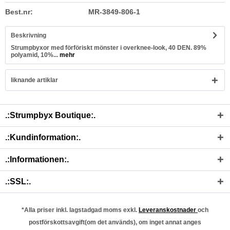
Best.nr:
MR-3849-806-1
Beskrivning
Strumpbyxor med förföriskt mönster i overknee-look, 40 DEN. 89%
polyamid, 10%...
mehr
liknande artiklar
.:Strumpbyx Boutique:.
.:Kundinformation:.
.:Informationen:.
.:SSL:.
*Alla priser inkl. lagstadgad moms exkl.
Leveranskostnader
och
postförskottsavgift(om det används), om inget annat anges