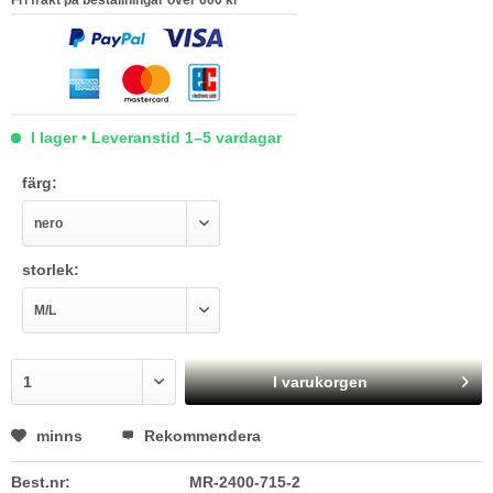
Fri frakt på beställningar över 600 kr
I lager • Leveranstid 1–5 vardagar
färg:
storlek:
I varukorgen
minns
Rekommendera
Best.nr:
MR-2400-715-2