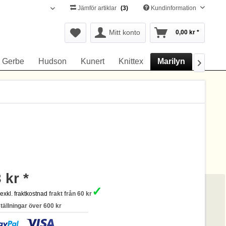
Jämför artiklar
(3)
Kundinformation
Svenska
Mitt konto
0,00 kr *
Gerbe
Hudson
Kunert
Knittex
Marilyn
Omero

 kr *
✓
s
exkl. fraktkostnad
frakt från 60 kr
ställningar över 600 kr