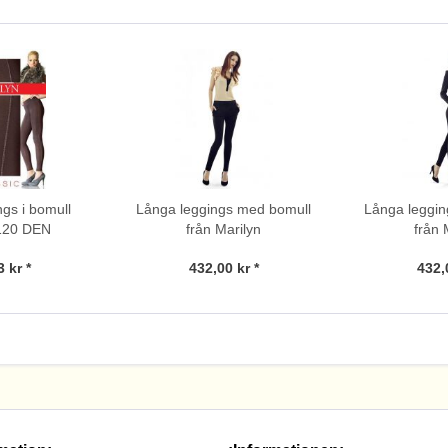
gs i bomull
Långa leggings med bomull
Långa leggi
 120 DEN
från Marilyn
från 
 kr *
432,00 kr *
432,