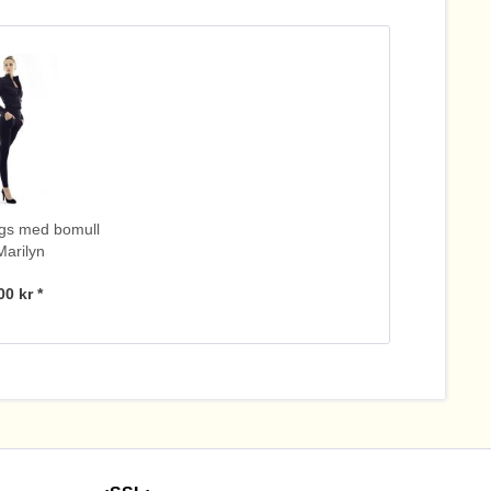
ngs med bomull
Marilyn
00 kr *