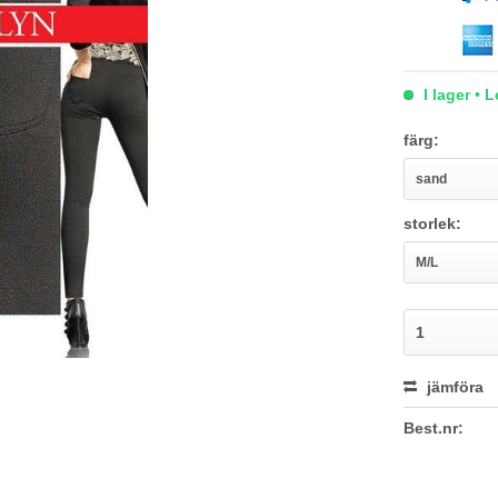
I lager • 
färg:
storlek:
jämföra
Best.nr: