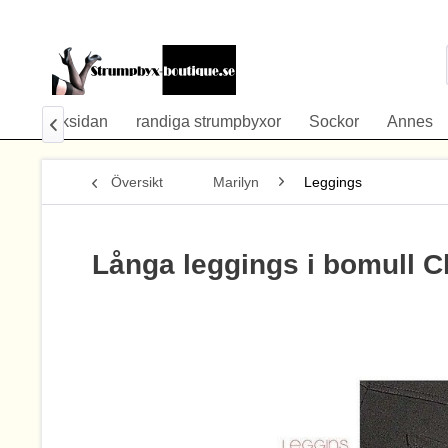
öm på baksidan
randiga strumpbyxor
Sockor
Annes

Översikt
Marilyn
Leggings
Långa leggings i bomull C