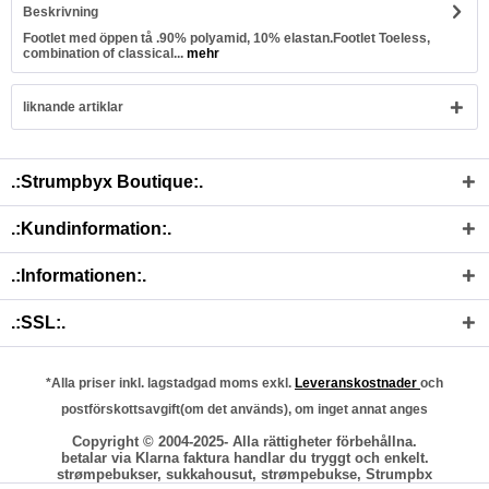
Beskrivning
Footlet med öppen tå .90% polyamid, 10% elastan.Footlet Toeless,
combination of classical...
mehr
liknande artiklar
.:Strumpbyx Boutique:.
.:Kundinformation:.
.:Informationen:.
.:SSL:.
*Alla priser inkl. lagstadgad moms exkl.
Leveranskostnader
och
postförskottsavgift(om det används), om inget annat anges
Copyright © 2004-2025- Alla rättigheter förbehållna.
betalar via Klarna faktura handlar du tryggt och enkelt.
strømpebukser, sukkahousut, strømpebukse, Strumpbx