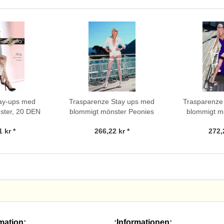
tay-ups med
Trasparenze Stay ups med
Trasparenze
ster, 20 DEN
blommigt mönster Peonies
blommigt m
 kr *
266,22 kr *
272,
mation:.
.:Informationen:.