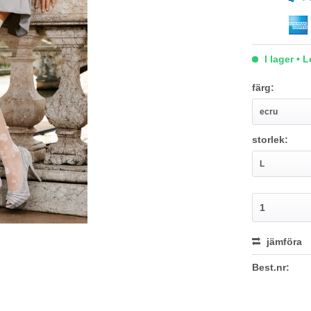
I lager • 
färg:
storlek:
jämföra
Best.nr: