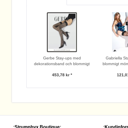
Gerbe Stay-ups med
Gabriella S
dekorationsband och blommigt
blommigt mön
mönster Estampe
453,78 kr *
121,01
.:Strumpbyx Boutique:.
.:Kundinfor