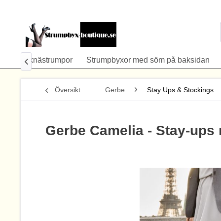
 Size
knästrumpor
Strumpbyxor med söm på baksidan

Översikt
Gerbe
Stay Ups & Stockings
Gerbe Camelia - Stay-ups