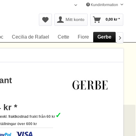
Kundinformation
Svenska
Mitt konto
0,00 kr *
oc
Cecilia de Rafael
Cette
Fiore
Gerbe
Hudso

ant
 kr *
✓
s
exkl. fraktkostnad
frakt från 60 kr
ställningar över 600 kr