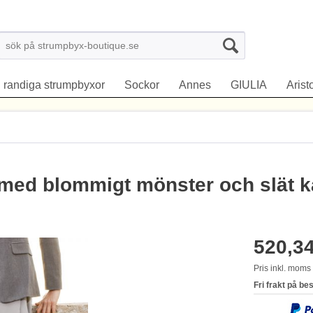
randiga strumpbyxor
Sockor
Annes
GIULIA
Arist
 med blommigt mönster och slät k
520,34
Pris inkl. mom
Fri frakt på be