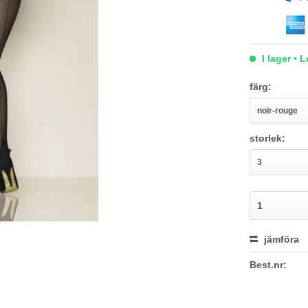
I lager • 
färg:
storlek:
jämföra
Best.nr: