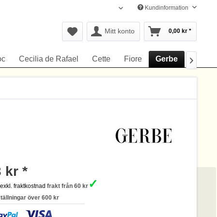
Kundinformation
Svenska
Mitt konto
0,00 kr *
oc
Cecilia de Rafael
Cette
Fiore
Gerbe
Hudso

 kr *
✓
s
exkl. fraktkostnad
frakt från 60 kr
ställningar över 600 kr