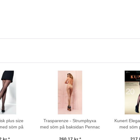
isk plus size
Trasparenze - Strumpbyxa
Kunert Eleg
 med söm på
med söm på baksidan Pennac
med söm p
 Vienna
20 DEN
Raffine
 kr *
260,17 kr *
217,