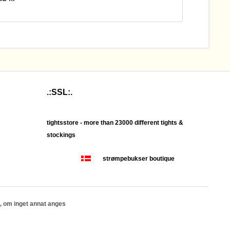
.:SSL:.
tightsstore - more than 23000 different tights &
stockings
strømpebukser boutique
, om inget annat anges