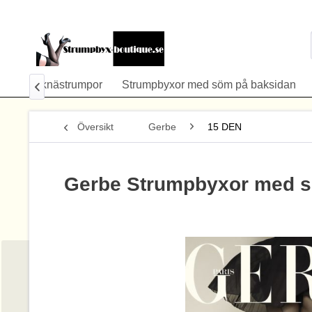
 Size
knästrumpor
Strumpbyxor med söm på baksidan

Översikt
Gerbe
15 DEN
Gerbe Strumpbyxor med s