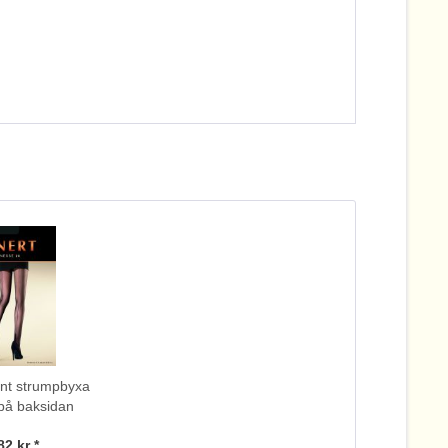
ant strumpbyxa
å baksidan
sse 20 DEN
82 kr *