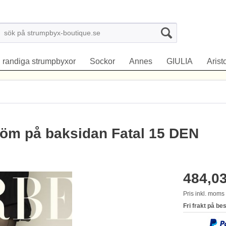
randiga strumpbyxor
Sockor
Annes
GIULIA
Arist
öm på baksidan Fatal 15 DEN
484,03
Pris inkl. mom
Fri frakt på be