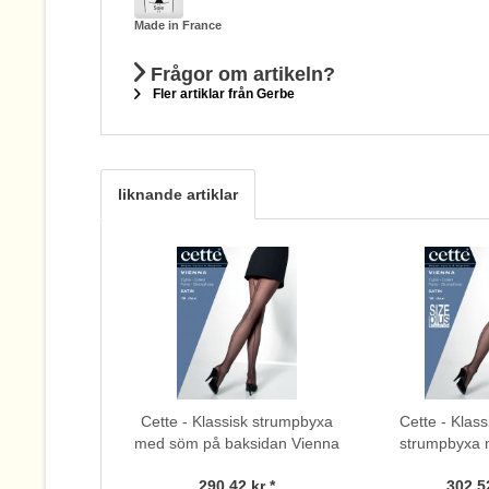
Made in France
Frågor om artikeln?
Fler artiklar från Gerbe
liknande artiklar
Cette - Klassisk strumpbyxa
Cette - Klass
med söm på baksidan Vienna
strumpbyxa
baksidan
290,42 kr *
302,52