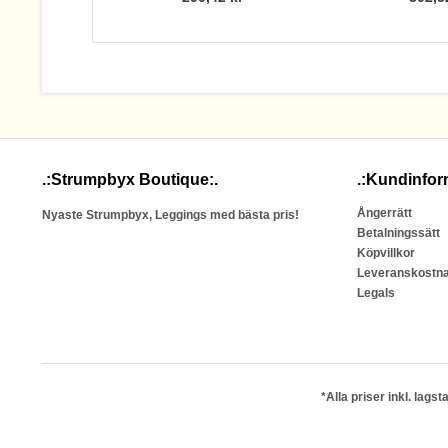
.:Strumpbyx Boutique:.
.:Kundinfor
Ångerrätt
Nyaste Strumpbyx, Leggings med bästa pris!
Betalningssätt
Köpvillkor
Leveranskostn
Legals
*Alla priser inkl. lag