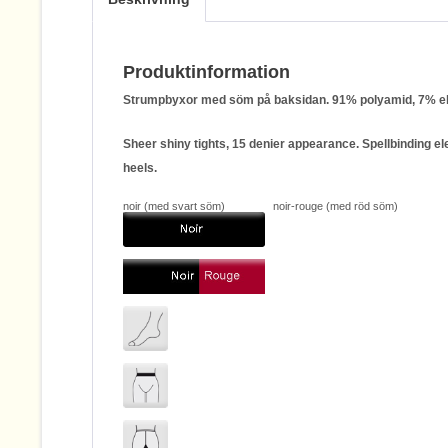
Produktinformation
Strumpbyxor med söm på baksidan. 91% polyamid, 7% el
Sheer shiny tights, 15 denier appearance. Spellbinding el
heels.
noir (med svart söm) noir-rouge (med röd söm)