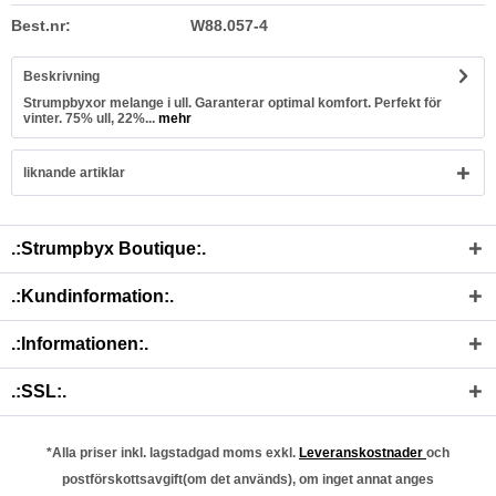
Best.nr:
W88.057-4
Beskrivning
Strumpbyxor melange i ull. Garanterar optimal komfort. Perfekt för
vinter. 75% ull, 22%...
mehr
liknande artiklar
.:Strumpbyx Boutique:.
.:Kundinformation:.
.:Informationen:.
.:SSL:.
*Alla priser inkl. lagstadgad moms exkl.
Leveranskostnader
och
postförskottsavgift(om det används), om inget annat anges