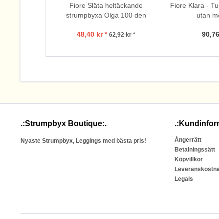
Fiore Släta heltäckande
Fiore Klara - T
strumpbyxa Olga 100 den
utan m
48,40 kr *
90,76
62,92 kr *
.:Strumpbyx Boutique:.
.:Kundinfor
Ångerrätt
Nyaste Strumpbyx, Leggings med bästa pris!
Betalningssätt
Köpvillkor
Leveranskostn
Legals