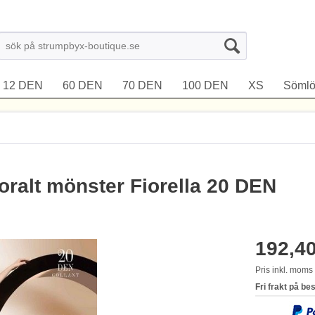
12 DEN
60 DEN
70 DEN
100 DEN
XS
Sömlö
ralt mönster Fiorella 20 DEN
192,40
Pris inkl. mom
Fri frakt på be