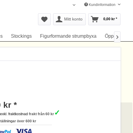
Kundinformation
Svenska
Mitt konto
0,00 kr *
s
Stockings
Figurformande strumpbyxa
Öppen gren

 kr *
✓
s
exkl. fraktkostnad
frakt från 60 kr
ställningar över 600 kr