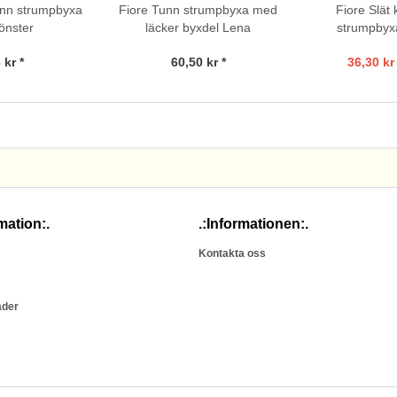
unn strumpbyxa
Fiore Tunn strumpbyxa med
Fiore Slät 
önster
läcker byxdel Lena
strumpbyxa
 kr *
60,50 kr *
36,30 kr 
mation:.
.:Informationen:.
Kontakta oss
ader