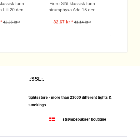
klassisk tunn
Fiore Slät klassisk tunn
Fiore Slät
 Lili 20 den
strumpbyxa Ada 15 den
strumpbyx
*
32,67 kr *
84,
42,35 kr *
41,14 kr *
.:SSL:.
tightsstore - more than 23000 different tights &
stockings
strømpebukser boutique