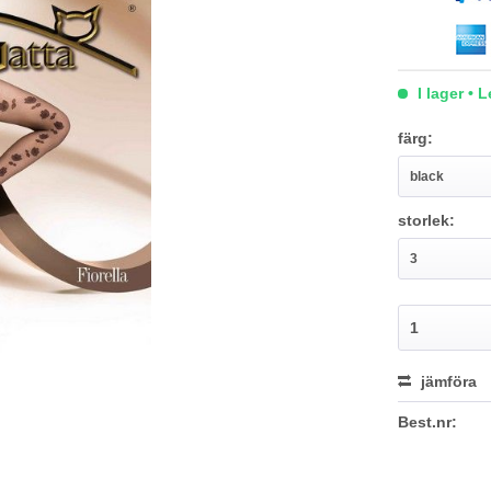
I lager • 
färg:
storlek:
jämföra
Best.nr: