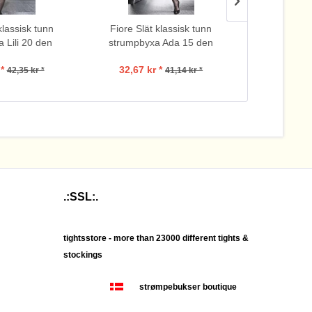
klassisk tunn
Fiore Slät klassisk tunn
Fiore Slät
 Lili 20 den
strumpbyxa Ada 15 den
strumpbyx
*
32,67 kr *
84,
42,35 kr *
41,14 kr *
.:SSL:.
tightsstore - more than 23000 different tights &
stockings
strømpebukser boutique