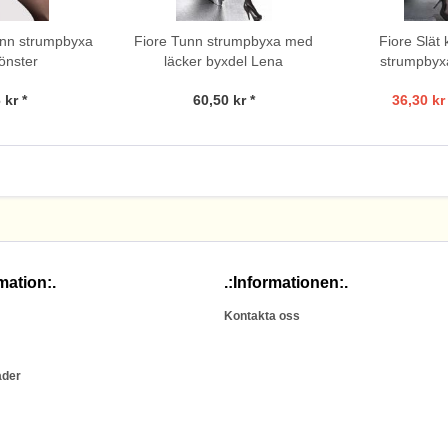
unn strumpbyxa
Fiore Tunn strumpbyxa med
Fiore Slät 
önster
läcker byxdel Lena
strumpbyxa
 kr *
60,50 kr *
36,30 kr 
mation:.
.:Informationen:.
Kontakta oss
ader