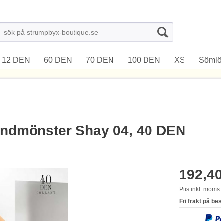
12 DEN
60 DEN
70 DEN
100 DEN
XS
Sömlö
andmönster Shay 04, 40 DEN
192,40
Pris inkl. mom
Fri frakt på be