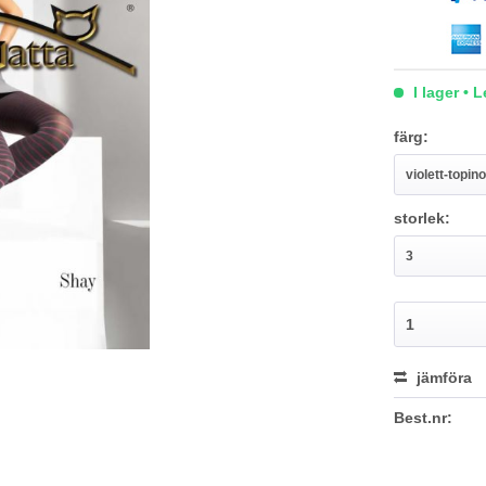
I lager • 
färg:
storlek:
jämföra
Best.nr: