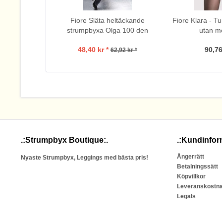
Fiore Släta heltäckande
Fiore Klara - T
strumpbyxa Olga 100 den
utan m
48,40 kr *
90,76
62,92 kr *
.:Strumpbyx Boutique:.
.:Kundinfor
Ångerrätt
Nyaste Strumpbyx, Leggings med bästa pris!
Betalningssätt
Köpvillkor
Leveranskostn
Legals