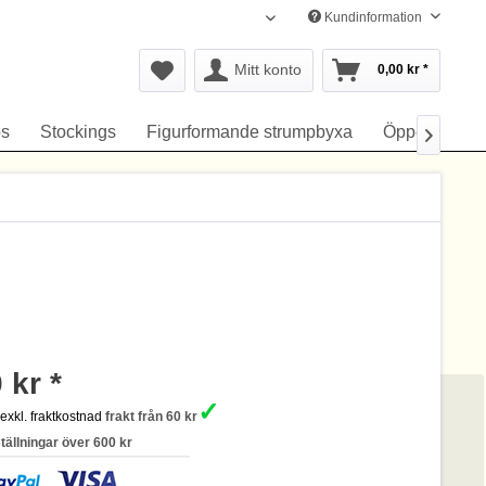
Kundinformation
Svenska
Mitt konto
0,00 kr *
s
Stockings
Figurformande strumpbyxa
Öppen gren

 kr *
✓
s
exkl. fraktkostnad
frakt från 60 kr
ställningar över 600 kr