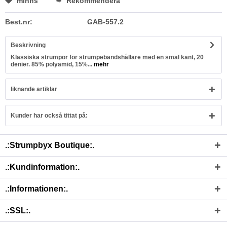
minns
Rekommendera
Best.nr:
GAB-557.2
Beskrivning
Klassiska strumpor för strumpebandshållare med en smal kant, 20
denier. 85% polyamid, 15%...
mehr
liknande artiklar
Kunder har också tittat på:
.:Strumpbyx Boutique:.
.:Kundinformation:.
.:Informationen:.
.:SSL:.