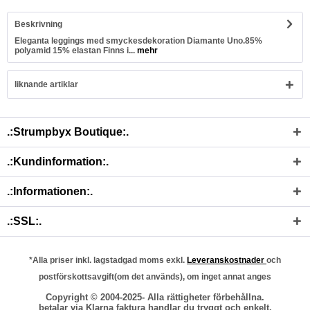
Beskrivning
Eleganta leggings med smyckesdekoration Diamante Uno.85%
polyamid 15% elastan Finns i...
mehr
liknande artiklar
.:Strumpbyx Boutique:.
.:Kundinformation:.
.:Informationen:.
.:SSL:.
*Alla priser inkl. lagstadgad moms exkl.
Leveranskostnader
och
postförskottsavgift(om det används), om inget annat anges
Copyright © 2004-2025- Alla rättigheter förbehållna.
betalar via Klarna faktura handlar du tryggt och enkelt.