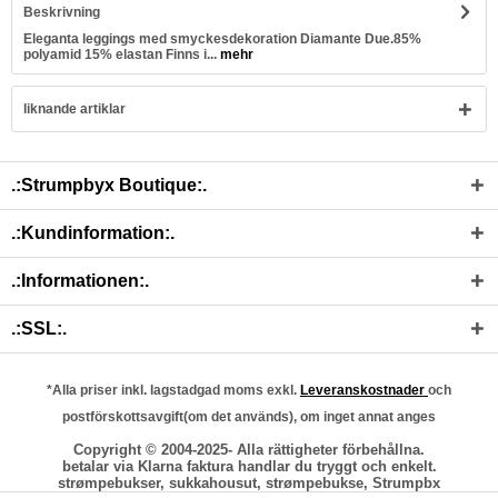
Beskrivning
Eleganta leggings med smyckesdekoration Diamante Due.85%
polyamid 15% elastan Finns i...
mehr
liknande artiklar
.:Strumpbyx Boutique:.
.:Kundinformation:.
.:Informationen:.
.:SSL:.
*Alla priser inkl. lagstadgad moms exkl.
Leveranskostnader
och
postförskottsavgift(om det används), om inget annat anges
Copyright © 2004-2025- Alla rättigheter förbehållna.
betalar via Klarna faktura handlar du tryggt och enkelt.
strømpebukser, sukkahousut, strømpebukse, Strumpbx