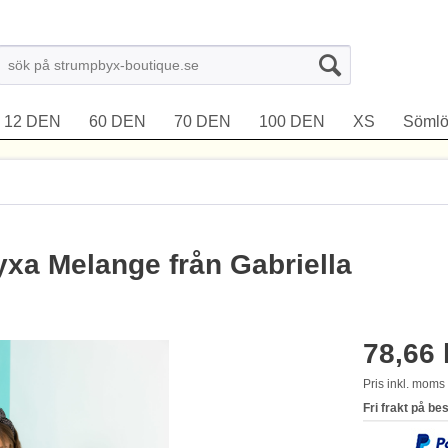
12 DEN
60 DEN
70 DEN
100 DEN
XS
Sömlö
xa Melange från Gabriella
78,66 
Pris inkl. mom
Fri frakt på be