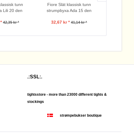
klassisk tunn
Fiore Slät klassisk tunn
Fiore Slät
 Lili 20 den
strumpbyxa Ada 15 den
strumpbyx
*
32,67 kr *
84,
42,35 kr *
41,14 kr *
.:SSL:.
tightsstore - more than 23000 different tights &
stockings
strømpebukser boutique