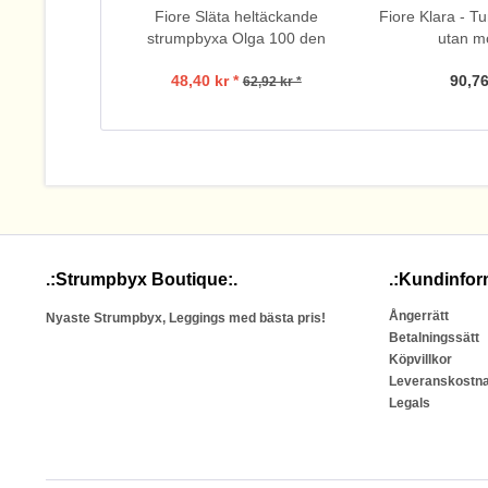
Fiore Släta heltäckande
Fiore Klara - T
strumpbyxa Olga 100 den
utan m
48,40 kr *
90,76
62,92 kr *
.:Strumpbyx Boutique:.
.:Kundinfor
Ångerrätt
Nyaste Strumpbyx, Leggings med bästa pris!
Betalningssätt
Köpvillkor
Leveranskostn
Legals