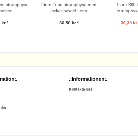
unn strumpbyxa
Fiore Tunn strumpbyxa med
Fiore Slät 
önster
läcker byxdel Lena
strumpbyxa
 kr *
60,50 kr *
36,30 kr 
mation:.
.:Informationen:.
Kontakta oss
ader