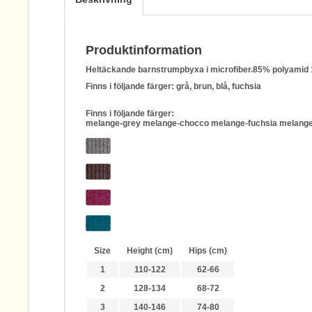
Produktinformation
Heltäckande barnstrumpbyxa i microfiber.85% polyamid
Finns i följande färger: grå, brun, blå, fuchsia
Finns i följande färger:
melange-grey melange-chocco melange-fuchsia melang
Size
Height (cm)
Hips (cm)
1
110-122
62-66
2
128-134
68-72
3
140-146
74-80