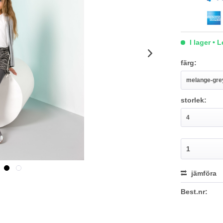
I lager • 
färg:
storlek:
jämföra
Best.nr: