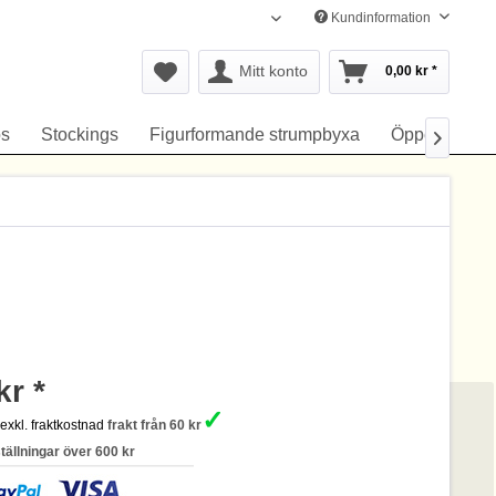
Kundinformation
Svenska
Mitt konto
0,00 kr *
s
Stockings
Figurformande strumpbyxa
Öppen gren

kr *
✓
s
exkl. fraktkostnad
frakt från 60 kr
ställningar över 600 kr