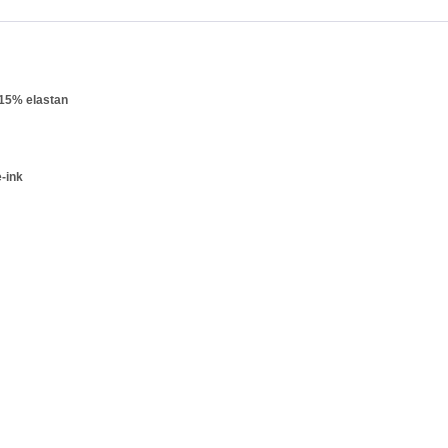
 15% elastan
e-ink