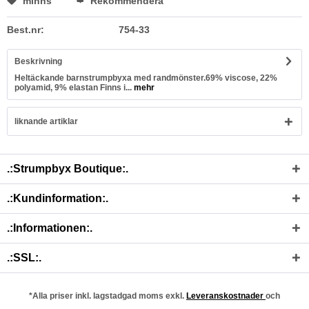
minns
Rekommendera
Best.nr:
754-33
Beskrivning
Heltäckande barnstrumpbyxa med randmönster.69% viscose, 22%
polyamid, 9% elastan Finns i...
mehr
liknande artiklar
.:Strumpbyx Boutique:.
.:Kundinformation:.
.:Informationen:.
.:SSL:.
*Alla priser inkl. lagstadgad moms exkl.
Leveranskostnader
och