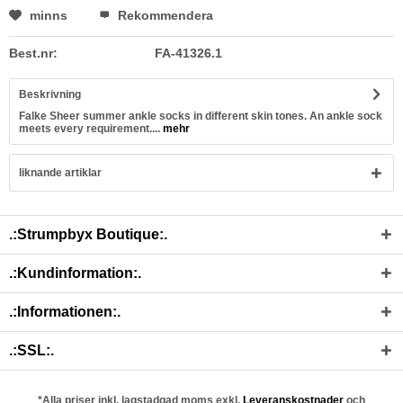
minns
Rekommendera
Best.nr:
FA-41326.1
Beskrivning
Falke Sheer summer ankle socks in different skin tones. An ankle sock
meets every requirement....
mehr
liknande artiklar
.:Strumpbyx Boutique:.
.:Kundinformation:.
.:Informationen:.
.:SSL:.
*Alla priser inkl. lagstadgad moms exkl.
Leveranskostnader
och