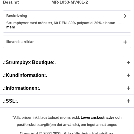
Best.nr:
MR-1053-MV401-2
Beskrivning
Strumpbyxor med mönster, 60 DEN. 80% polyamid, 20% elastan ...
mehr
liknande artiklar
.:Strumpbyx Boutique:.
.:Kundinformation:.
.:Informationen:.
.:SSL:.
*Alla priser inkl. lagstadgad moms exkl.
Leveranskostnader
och
postförskottsavgift(om det används), om inget annat anges
Copyright © 2004-2025- Alla rättigheter förbehållna.